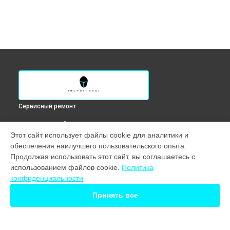
Сервисный ремонт
ВЫБЕРИ СВОЙ ГОРОД
Этот сайт использует файлы cookie для аналитики и
Замена процессора компьютера Warrior Super Thunderobot
обеспечения наилучшего пользовательского опыта.
в
Краснодаре
Продолжая использовать этот сайт, вы соглашаетесь с
Замена процессора компьютера Warrior Super Thunderobot
использованием файлов cookie.
Политика
в
Ростове-на-Дону
конфиденциальности
Замена процессора компьютера Warrior Super Thunderobot
в
Нижнем Новгороде
Принять все
Замена процессора компьютера Warrior Super Thunderobot
в
Новосибирске
Замена процессора компьютера Warrior Super Thunderobot