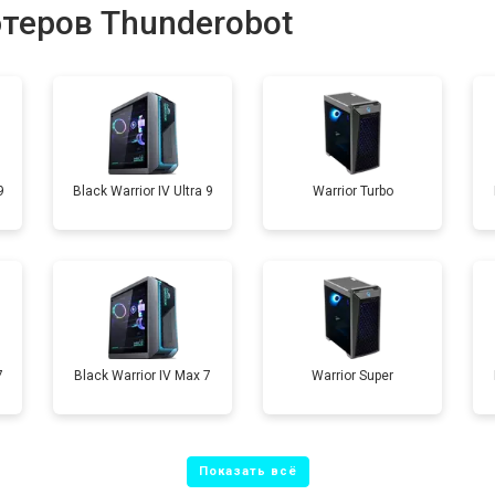
теров Thunderobot
от 40 мин
о
от 60 мин
о
9
Black Warrior IV Ultra 9
Warrior Turbo
от 60 мин
о
7
Black Warrior IV Max 7
Warrior Super