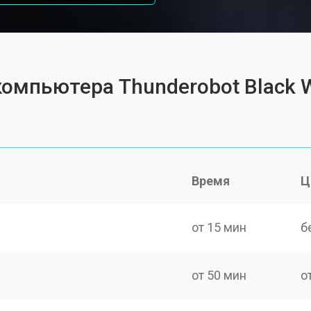
омпьютера Thunderobot Black Wa
Время
Ц
от 15 мин
б
от 50 мин
о