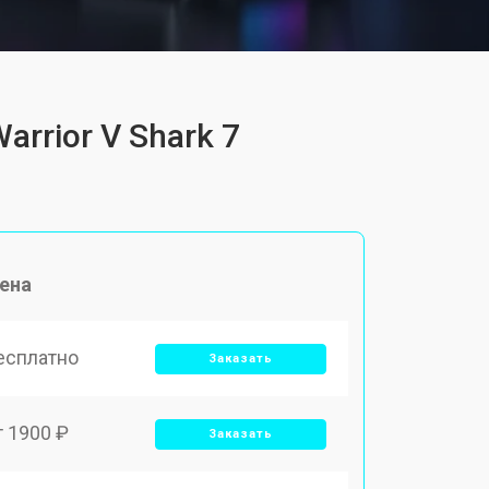
rrior V Shark 7
ена
есплатно
Заказать
т 1900 ₽
Заказать