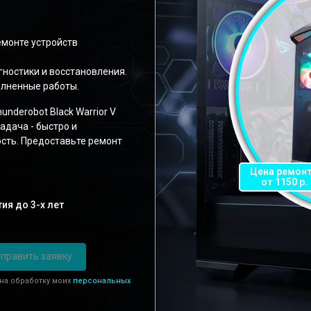
емонте устройств
ностики и восстановления.
олненные работы.
derobot Black Warrior V
адача - быстро и
ость. Предоставьте ремонт
Цена ремон
от 1150 р.
ия до 3-х лет
править заявку
 на обработку моих
персональных