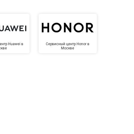
ентр Huawei в
Сервисный центр Honor в
Сервисный ц
скве
Москве
Мо