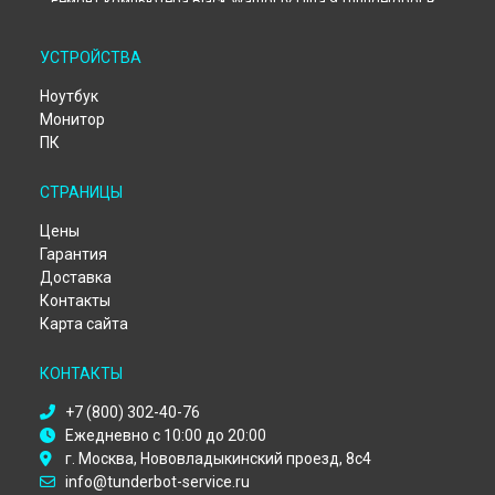
Ремонт компьютера Black Warrior IV Ultra 9 Thunderobot в
Екатеринбурге
Ремонт компьютера Black Warrior IV Ultra 9 Thunderobot в
УСТРОЙСТВА
Казани
Ремонт компьютера Black Warrior IV Ultra 9 Thunderobot в
Ноутбук
Москве
Монитор
Ремонт компьютера Black Warrior IV Ultra 9 Thunderobot в
ПК
Санкт-Петербурге
СТРАНИЦЫ
Цены
Гарантия
Доставка
Контакты
Карта сайта
КОНТАКТЫ
+7 (800) 302-40-76
Ежедневно с 10:00 до 20:00
г. Москва, Нововладыкинский проезд, 8с4
info@tunderbot-service.ru