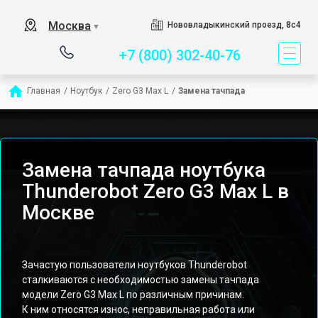
Сервисный центр спец
Москва
Нововладыкинский проезд, 8с4
▼
+7 (800) 302-40-76
Главная
/
Ноутбук
/
Zero G3 Max L
/
Замена тачпада
Замена тачпада ноутбука
Thunderobot Zero G3 Max L в
Москве
Зачастую пользователи ноутбуков Thunderobot
сталкиваются с необходимостью замены тачпада
модели Zero G3 Max L по различным причинам.
К ним относятся износ, неправильная работа или